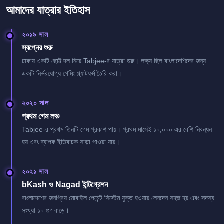
আমাদের যাত্রার ইতিহাস
২০১৯ সাল
স্বপ্নের শুরু
ঢাকায় একটি ছোট্ট দল নিয়ে Tabjee-র যাত্রা শুরু। লক্ষ্য ছিল বাংলাদেশিদের জন্য
একটি নির্ভরযোগ্য গেমিং প্ল্যাটফর্ম তৈরি করা।
২০২০ সাল
প্রথম গেম লঞ্চ
Tabjee-র প্রথম তিনটি গেম প্রকাশ পায়। প্রথম মাসেই ১০,০০০ এর বেশি নিবন্ধন
হয় এবং ব্যাপক ইতিবাচক সাড়া পাওয়া যায়।
২০২১ সাল
bKash ও Nagad ইন্টিগ্রেশন
বাংলাদেশের জনপ্রিয় মোবাইল পেমেন্ট সিস্টেম যুক্ত হওয়ায় লেনদেন সহজ হয় এবং সদস্য
সংখ্যা ১০ গুণ বাড়ে।