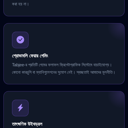
করা হয় না।
প্রোভাবলি ফেয়ার গেমিং
Tabjee-র প্রতিটি গেমের ফলাফল ক্রিপ্টোগ্রাফিক সিস্টেমে যাচাইযোগ্য।
কোনো কারচুপি বা ম্যানিপুলেশনের সুযোগ নেই। স্বচ্ছতাই আমাদের মূলনীতি।
তাৎক্ষণিক উইথড্রল