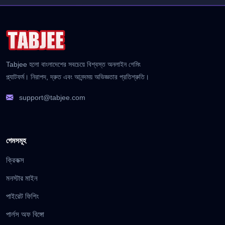
Tabjee হলো বাংলাদেশের সবচেয়ে বিশ্বস্ত অনলাইন গেমিং
প্ল্যাটফর্ম। নিরাপদ, দ্রুত এবং আনন্দময় অভিজ্ঞতার প্রতিশ্রুতি।
support@tabjee.com
গেমসমূহ
ক্রিকক্স
মনস্টার মাইন
পাইরেট ফিশিং
পার্লস অফ বিঙ্গো