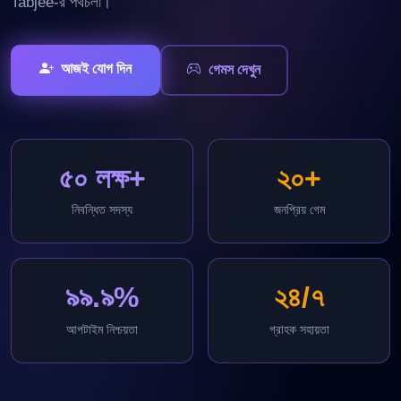
Tabjee-র পথচলা।
আজই যোগ দিন
গেমস দেখুন
৫০ লক্ষ+
২০+
নিবন্ধিত সদস্য
জনপ্রিয় গেম
৯৯.৯%
২৪/৭
আপটাইম নিশ্চয়তা
গ্রাহক সহায়তা