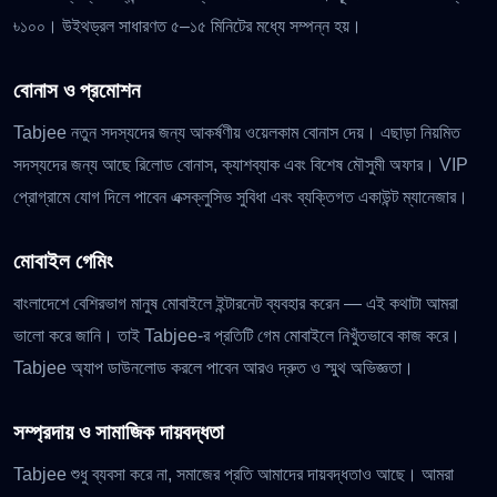
৳১০০। উইথড্রল সাধারণত ৫–১৫ মিনিটের মধ্যে সম্পন্ন হয়।
বোনাস ও প্রমোশন
Tabjee নতুন সদস্যদের জন্য আকর্ষণীয় ওয়েলকাম বোনাস দেয়। এছাড়া নিয়মিত
সদস্যদের জন্য আছে রিলোড বোনাস, ক্যাশব্যাক এবং বিশেষ মৌসুমী অফার। VIP
প্রোগ্রামে যোগ দিলে পাবেন এক্সক্লুসিভ সুবিধা এবং ব্যক্তিগত একাউন্ট ম্যানেজার।
মোবাইল গেমিং
বাংলাদেশে বেশিরভাগ মানুষ মোবাইলে ইন্টারনেট ব্যবহার করেন — এই কথাটা আমরা
ভালো করে জানি। তাই Tabjee-র প্রতিটি গেম মোবাইলে নিখুঁতভাবে কাজ করে।
Tabjee অ্যাপ ডাউনলোড করলে পাবেন আরও দ্রুত ও স্মুথ অভিজ্ঞতা।
সম্প্রদায় ও সামাজিক দায়বদ্ধতা
Tabjee শুধু ব্যবসা করে না, সমাজের প্রতি আমাদের দায়বদ্ধতাও আছে। আমরা