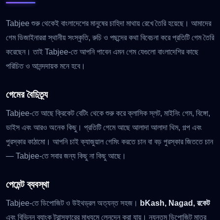
Tabjee শুরু থেকেই বাংলাদেশের মানুষের চাহিদা মাথায় রেখে তৈরি হয়েছে। আমাদের
গেম ডিজাইনাররা স্থানীয় সংস্কৃতি, রুচি ও পছন্দের কথা বিবেচনা করে প্রতিটি গেম তৈরি
করেছেন। তাই Tabjee-তে আপনি পাবেন এমন গেম যেগুলো বাংলাদেশির কাছে
পরিচিত ও আনন্দদায়ক মনে হবে।
গেমের বৈচিত্র্য
Tabjee-তে আছে ক্রিকেট বেটিং থেকে শুরু করে ক্লাসিক স্লট, মাইনিং গেম, বিঙ্গো,
ডাইস এবং আরও অনেক কিছু। প্রতিটি গেমে আছে আলাদা আলাদা থিম, গল্প এবং
পুরস্কার কাঠামো। আপনি চাই ক্যাজুয়াল গেমিং করতে চান বা বড় পুরস্কার জিততে চান
— Tabjee-তে সবার জন্য কিছু না কিছু আছে।
পেমেন্ট ব্যবস্থা
Tabjee-তে ডিপোজিট ও উইথড্রল অত্যন্ত সহজ।
bKash, Nagad, রকেট
এবং বিভিন্ন ব্যাংক ট্রান্সফারের মাধ্যমে লেনদেন করা যায়। ন্যূনতম ডিপোজিট মাত্র