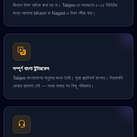
জিতলে টাকা আটকে রাখা হয় না। Tabjee-তে সাধারণত ৫–১৫ মিনিটের
মধ্যে আপনার bKash বা Nagad-এ টাকা পৌঁছে যায়।
সম্পূর্ণ বাংলা ইন্টারফেস
Tabjee বাংলাদেশের মানুষের জন্য তৈরি। পুরো প্ল্যাটফর্ম বাংলায়। নিয়মাবলি
বোঝার ঝামেলা নেই — সহজ ভাষায় সব কিছু পরিষ্কার।