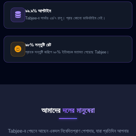
৯৯.৯% আপটাইম
Tabjee-র সার্ভার ২৪/৭ চালু। প্রায় কোনো ডাউনটাইম নেই।
৯৮% সন্তুষ্টি রেট
গ্রাহক সন্তুষ্টি জরিপে ৯৮% ইতিবাচক মতামত পেয়েছে Tabjee।
আমাদের
দলের মানুষেরা
Tabjee-র পেছনে আছেন একদল নিবেদিতপ্রাণ পেশাদার, যারা প্রতিদিন আপনার